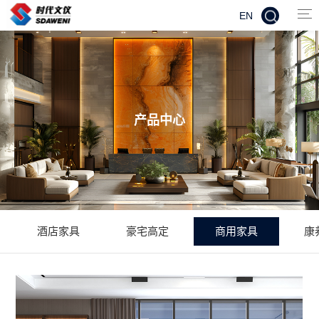
EN
产品中心
酒店家具
豪宅高定
商用家具
康